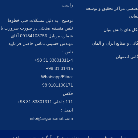
راست
صصی مراکز تحقیق و توسعه
عادن
توضیح : به دلیل مشکلات فنی خطوط
تلفن منطقه صنعتی در صورت ضرورت با
ل های دانش بنیان
شماره موبایل 09134103756 آقای
گانی و صنایع ایران و آلمان
مهندس حسینی تماس حاصل فرمایید
تلفن :
گانی اصفهان
33801311-4 31 98+
31415 31 98+
:Whatsapp/Eitaa
9101196171 98+
فکس :
111:داخلی 33801311 31 98+
ایمیل :
info@argonsanat.com
تمامی حقوق این وبسایت متعلق به شرکت آرگون صنعت می باشد